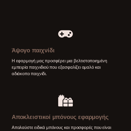
Άψογο παιχνίδι
Η εφαρμογή μας προσφέρει μια βελτιστοποιημένη
εμπειρία παιχνιδιού που εξασφαλίζει ομαλό και
αδιάκοπο παιχνίδι.
Αποκλειστικοί μπόνους εφαρμογής
Απολαύστε ειδικά μπόνους και προσφορές που είναι