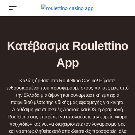
Κατέβασμα Roulettino
App
Καλώς ήρθατε στο Roulettino Casino! Είμαστε
ενθουσιασμένοι που προσφέρουμε στους παίκτες μας από
την Ελλάδα μια άψογη και συναρπαστική εμπειρία
παιχνιδιού μέσω της ειδικής μας εφαρμογής για κινητά.
Διαθέσιμη για συσκευές Android και iOS, η εφαρμογή
Roulettino σας επιτρέπει να απολαύσετε την ευρεία γκάμα
παιχνιδιών καζίνο, να διαχειριστείτε τον λογαριασμό σας
και να επωφεληθείτε από αποκλειστικές προσφορές, όλα