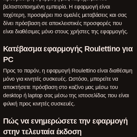
βελτιστοποιημένη εμπειρία. Η εφαρμογή είναι
ταχύτερη, προσφέρει πιο ομαλές μεταβάσεις και σας
δίνει πρόσβαση σε αποκλειστικές προσφορές που
είναι διαθέσιμες μόνο στους χρήστες της εφαρμογής.
Κατέβασμα εφαρμογής Roulettino για
PC
Προς το παρόν, η εφαρμογή Roulettino είναι διαθέσιμη
μόνο για κινητές συσκευές. Ωστόσο, μπορείτε να
αποκτήσετε πρόσβαση στο καζίνο μας μέσω του
desktop ή laptop σας μέσω της ιστοσελίδας που είναι
φιλική προς κινητές συσκευές.
Πώς να ενημερώσετε την εφαρμογή
στην τελευταία έκδοση