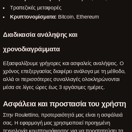
Τραπεζικές μεταφορές
Κρυπτονομίσματα:
Bitcoin, Ethereum
Διαδικασία ανάληψης και
χρονοδιαγράμματα
Εξασφαλίζουμε γρήγορες και ασφαλείς αναλήψεις. Ο
χρόνος επεξεργασίας διαφέρει ανάλογα με τη μέθοδο,
αλλά οι περισσότερες συναλλαγές ολοκληρώνονται
μέσα σε λίγες ώρες έως 3 εργάσιμες ημέρες.
Ασφάλεια και προστασία του χρήστη
Στην Roulettino, προτεραιότητά μας είναι η ασφάλειά
σας. Η εφαρμογή μας χρησιμοποιεί προηγμένη
τεχνολογία κρυπτογράφησης για να προστατεύσει τα