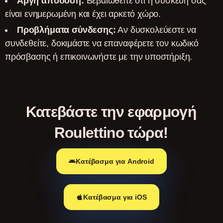
Αργή απόδοση:
Βεβαιωθείτε ότι η συσκευή σας
είναι ενημερωμένη και έχει αρκετό χώρο.
Προβλήματα σύνδεσης:
Αν δυσκολεύεστε να
συνδεθείτε, δοκιμάστε να επαναφέρετε τον κωδικό
πρόσβασης ή επικοινωνήστε με την υποστήριξη.
Κατεβάστε την εφαρμογή
Roulettino τώρα!
Κατέβασμα για Android
Κατέβασμα για iOS