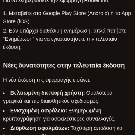
Για να ενημερώσετε την εφαρμογή Roulettino:
Μεταβείτε στο Google Play Store (Android) ή το App
Store (iOS).
Εάν υπάρχει διαθέσιμη ενημέρωση, απλά πατήστε
“Ενημέρωση” για να εγκαταστήσετε την τελευταία
έκδοση.
Νέες δυνατότητες στην τελευταία έκδοση
Η νέα έκδοση της εφαρμογής εισάγει:
Βελτιωμένη διεπαφή χρήστη:
Ομαλότερα
γραφικά και πιο διαισθητικός σχεδιασμός.
Ενισχυμένη ασφάλεια:
Ενημερωμένη
κρυπτογράφηση για ασφαλέστερες συναλλαγές.
Διόρθωση σφαλμάτων:
Ταχύτερη απόδοση και