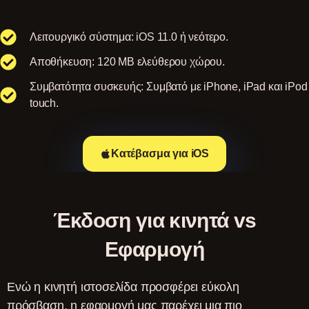
Λειτουργικό σύστημα: iOS 11.0 ή νεότερο.
Αποθήκευση: 120 MB ελεύθερου χώρου.
Συμβατότητα συσκευής: Συμβατό με iPhone, iPad και iPod
touch.
Κατέβασμα για iOS
Έκδοση για κινητά vs
Εφαρμογή
Ενώ η κινητή ιστοσελίδα προσφέρει εύκολη
πρόσβαση, η εφαρμογή μας παρέχει μια πιο