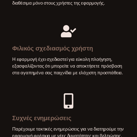
διαθέσιμα μόνο στους χρήστες της εφαρμογής.
Φιλικός σχεδιασμός χρήστη
Η εφαρμογή έχει σχεδιαστεί για εύκολη πλοήγηση,
εξασφαλίζοντας ότι μπορείτε να αποκτήσετε πρόσβαση
στα αγαπημένα σας παιχνίδια με ελάχιστη προσπάθεια.
Συχνές ενημερώσεις
Παρέχουμε τακτικές ενημερώσεις για να διατηρούμε την
εφαρμογή φρέσκια με νέες δυνατότητες και βελτιώσεις.